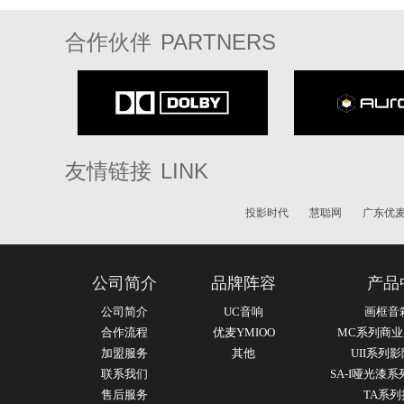
PARTNERS
合作伙伴
LINK
友情链接
投影时代
慧聪网
广东优
公司简介
品牌阵容
产品
公司简介
UC音响
画框音
合作流程
优麦YMIOO
MC系列商
加盟服务
其他
UII系列
联系我们
SA-I哑光漆
售后服务
TA系